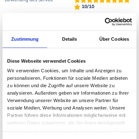
10/10
Buchung vom 12.07.2025 bis 19.07.2025 mit 4
Zustimmung
Details
Über Cookies
Erwachsenen und 2 Kindern
Gesamtbewertung:
10/10
Diese Webseite verwendet Cookies
Lage:
10/10
Wir verwenden Cookies, um Inhalte und Anzeigen zu
Ausstattung:
10/10
personalisieren, Funktionen für soziale Medien anbieten
Sauberkeit:
10/10
zu können und die Zugriffe auf unsere Website zu
Preis-Leistung:
10/10
analysieren. Außerdem geben wir Informationen zu Ihrer
Service:
10/10
Verwendung unserer Website an unsere Partner für
soziale Medien, Werbung und Analysen weiter. Unsere
"Erholsamer Urlaub in wunderschöner Umgebung
Partner führen diese Informationen möglicherweise mit
weiteren Daten zusammen, die Sie ihnen bereitgestellt
Wir haben eine sehr schöne Zeit in der Villa Holly
verbracht. Die Lage ist traumhaft – mitten in der Natur,
haben oder die sie im Rahmen Ihrer Nutzung der Dienste
umgeben von Wäldern und Seen. Das großzügige
gesammelt haben.