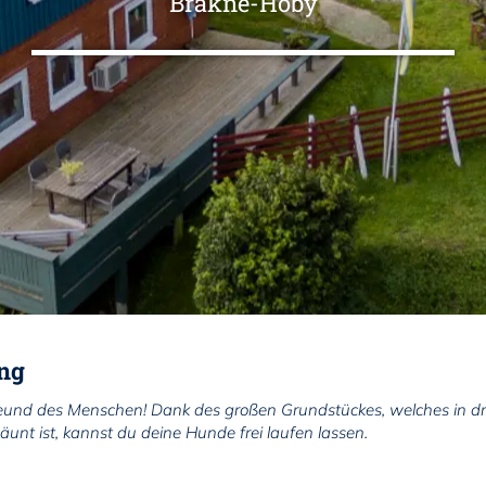
Bräkne-Hoby
ng
eund des Menschen! Dank des großen Grundstückes, welches in dr
unt ist, kannst du deine Hunde frei laufen lassen.