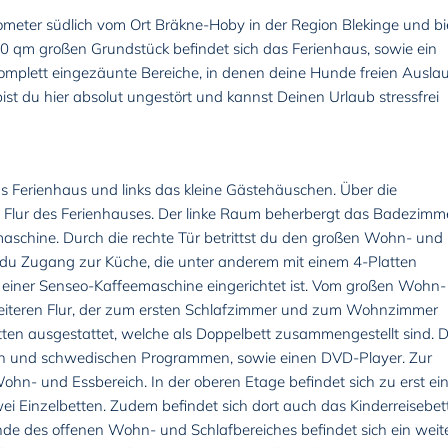
lometer südlich vom Ort Bräkne-Hoby in der Region Blekinge und bi
00 qm großen Grundstück befindet sich das Ferienhaus, sowie ein
komplett eingezäunte Bereiche, in denen deine Hunde freien Ausla
t du hier absolut ungestört und kannst Deinen Urlaub stressfrei
s Ferienhaus und links das kleine Gästehäuschen. Über die
n Flur des Ferienhauses. Der linke Raum beherbergt das Badezimm
schine. Durch die rechte Tür betrittst du den großen Wohn- und
 du Zugang zur Küche, die unter anderem mit einem 4-Platten
 einer Senseo-Kaffeemaschine eingerichtet ist. Vom großen Wohn-
weiteren Flur, der zum ersten Schlafzimmer und zum Wohnzimmer
betten ausgestattet, welche als Doppelbett zusammengestellt sind. 
n und schwedischen Programmen, sowie einen DVD-Player. Zur
hn- und Essbereich. In der oberen Etage befindet sich zu erst ei
i Einzelbetten. Zudem befindet sich dort auch das Kinderreisebett
de des offenen Wohn- und Schlafbereiches befindet sich ein weit