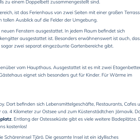
lls zu einem Doppelbett zusammengestellt sind.
eich, ist das Ferienhaus von zwei Seiten mit einer großen Terras
 tollen Ausblick auf die Felder der Umgebung.
neuen Fenstern ausgestattet. In jedem Raum befindet sich
kengitter ausgestattet ist. Besonders erwähnenswert ist auch, das
sogar zwei separat eingezäunte Gartenbereiche gibt.
genüber vom Haupthaus. Ausgestattet ist es mit zwei Etagenbette
stehaus eignet sich besonders gut für Kinder. Für Wärme im
oby. Dort befinden sich Lebensmittelgeschäfte, Restaurants, Cafes 
 ca. 4 Kilometer zur Ostsee und zum Küstenstädtchen Järnavik. Do
platz
. Entlang der Ostesseküste gibt es viele weitere Badeplätze.
ns kostenlos!
Schäreninsel Tjärö. Die gesamte Insel ist ein idyllisches