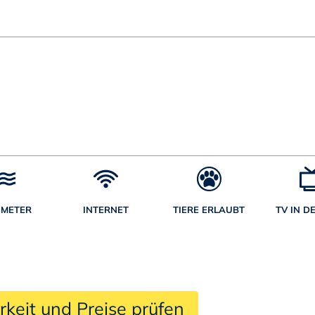
 METER
INTERNET
TIERE ERLAUBT
TV IN D
rkeit und Preise prüfen 