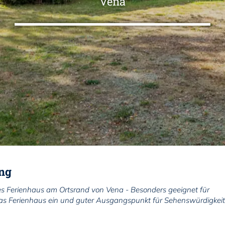
Vena
ng
es Ferienhaus am Ortsrand von Vena - Besonders geeignet für
 das Ferienhaus ein und guter Ausgangspunkt für Sehenswürdigkei