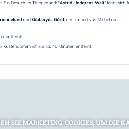
nt. Ein Besuch im Themenpark "
Astrid Lindgrens Welt
" lohnt sich f
riannelund
und
Gibberyds Gård
, der Drehort von Michel aus
ter entfernt!
n Küstendörfern ist nur ca. 45 Minuten entfernt.
REN SIE MARKETING-COOKIES, UM DIE K