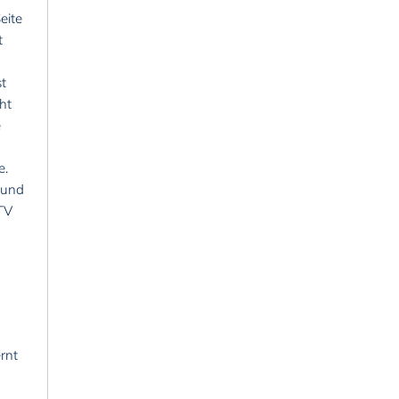
eite
t
st
ht
e
e.
 und
TV
rnt