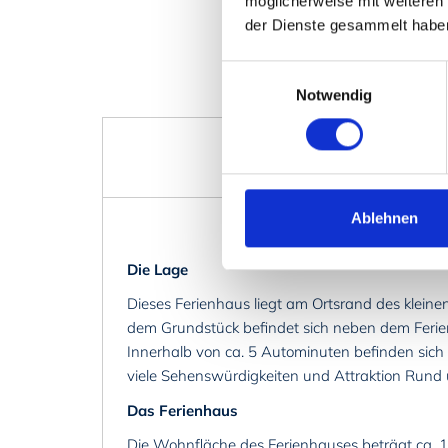
möglicherweise mit weiteren
der Dienste gesammelt habe
Einwilligungsauswahl
Notwendig
Beschreibung
Ablehnen
Die Lage
Dieses Ferienhaus liegt am Ortsrand des kleine
dem Grundstück befindet sich neben dem Ferie
Innerhalb von ca. 5 Autominuten befinden sic
viele Sehenswürdigkeiten und Attraktion Rund u
Das Ferienhaus
Die Wohnfläche des Ferienhauses beträgt ca. 140