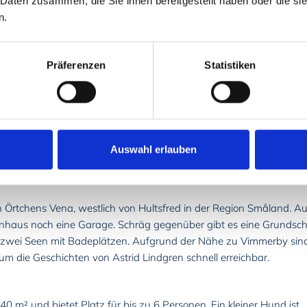
 Daten zusammen, die Sie ihnen bereitgestellt haben oder die s
n.
Präferenzen
Statistiken
Ausstattung
Auswahl erlauben
n Örtchens Vena, westlich von Hultsfred in der Region Småland. Au
nhaus noch eine Garage. Schräg gegenüber gibt es eine Grundsch
h zwei Seen mit Badeplätzen. Aufgrund der Nähe zu Vimmerby sin
m die Geschichten von Astrid Lindgren schnell erreichbar.
 m² und bietet Platz für bis zu 6 Personen. Ein kleiner Hund ist