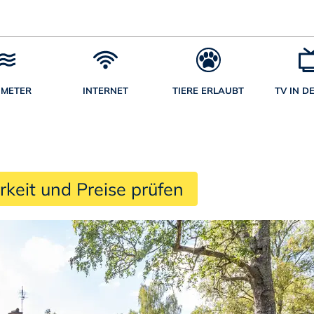
 METER
INTERNET
TIERE ERLAUBT
TV IN D
rkeit und Preise prüfen 