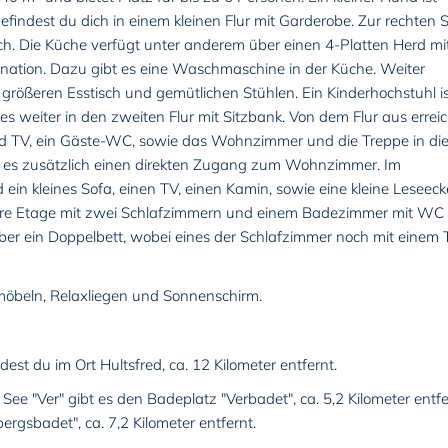
findest du dich in einem kleinen Flur mit Garderobe. Zur rechten S
eich. Die Küche verfügt unter anderem über einen 4-Platten Herd mi
nation. Dazu gibt es eine Waschmaschine in der Küche. Weiter
größeren Esstisch und gemütlichen Stühlen. Ein Kinderhochstuhl i
 weiter in den zweiten Flur mit Sitzbank. Von dem Flur aus erreic
d TV, ein Gäste-WC, sowie das Wohnzimmer und die Treppe in di
t es zusätzlich einen direkten Zugang zum Wohnzimmer. Im
in kleines Sofa, einen TV, einen Kamin, sowie eine kleine Leseeck
obere Etage mit zwei Schlafzimmern und einem Badezimmer mit WC
ber ein Doppelbett, wobei eines der Schlafzimmer noch mit einem 
möbeln, Relaxliegen und Sonnenschirm.
st du im Ort Hultsfred, ca. 12 Kilometer entfernt.
e "Ver" gibt es den Badeplatz "Verbadet", ca. 5,2 Kilometer entfe
rgsbadet", ca. 7,2 Kilometer entfernt.