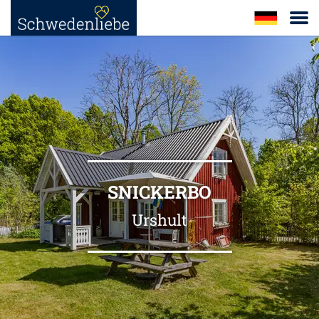
SNICKERBO
Urshult