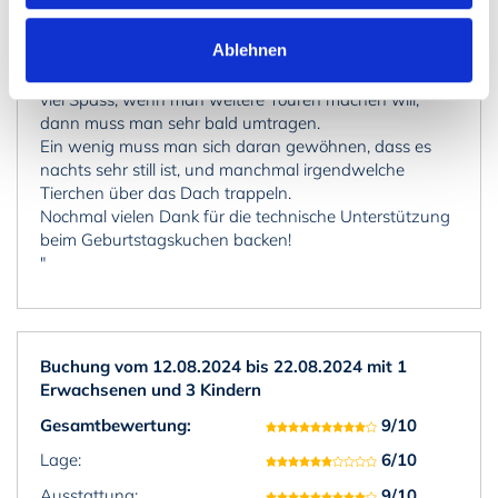
"Uns hat der Aufenthalt sehr gut gefallen: Ein knuffiges
Ablehnen
kleines Häusschen mit allem, was man so braucht.
Kanufahren auf dem nahegelegenen See macht auch
viel Spass, wenn man weitere Touren machen will,
dann muss man sehr bald umtragen.
Ein wenig muss man sich daran gewöhnen, dass es
nachts sehr still ist, und manchmal irgendwelche
Tierchen über das Dach trappeln.
Nochmal vielen Dank für die technische Unterstützung
beim Geburtstagskuchen backen!
"
Buchung vom 12.08.2024 bis 22.08.2024 mit 1
Erwachsenen und 3 Kindern
Gesamtbewertung:
9/10
Lage:
6/10
Ausstattung:
9/10