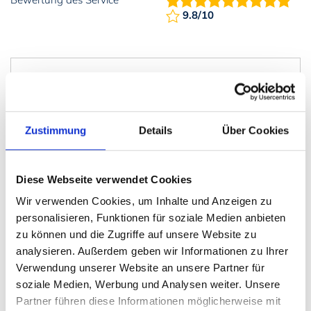
9.8/10
Buchung vom 05.07.2025 bis 19.07.2025 mit 2
Erwachsenen und 1 Kindern
Gesamtbewertung:
10/10
Zustimmung
Details
Über Cookies
Lage:
10/10
Ausstattung:
9/10
Diese Webseite verwendet Cookies
Sauberkeit:
10/10
Wir verwenden Cookies, um Inhalte und Anzeigen zu
Preis-Leistung:
10/10
personalisieren, Funktionen für soziale Medien anbieten
Service:
10/10
zu können und die Zugriffe auf unsere Website zu
"Wir hatten zwei wunderbare und erholsame Wochen
analysieren. Außerdem geben wir Informationen zu Ihrer
in dem schön ruhig gelegenen Ferienhaus. Die
Verwendung unserer Website an unsere Partner für
Einrichtung ist einfach gehalten aber alles notwendige
soziale Medien, Werbung und Analysen weiter. Unsere
ist vorhanden.
Partner führen diese Informationen möglicherweise mit
Vor Ort wurden wir sehr freundlich betreut und haben