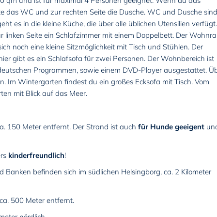
60 qm und ist für maximal 4 Personen geeignet. Wenn du das
 Seite das WC und zur rechten Seite die Dusche. WC und Dusche sin
ht es in die kleine Küche, die über alle üblichen Utensilien verfügt.
ur linken Seite ein Schlafzimmer mit einem Doppelbett. Der Wohnr
t sich noch eine kleine Sitzmöglichkeit mit Tisch und Stühlen. Der
er gibt es ein Schlafsofa für zwei Personen. Der Wohnbereich ist
deutschen Programmen, sowie einem DVD-Player ausgestattet. Ü
. Im Wintergarten findest du ein großes Ecksofa mit Tisch. Vom
ten mit Blick auf das Meer.
ca. 150 Meter entfernt. Der Strand ist auch
für Hunde geeigent
un
ers
kinderfreundlich
!
d Banken befinden sich im südlichen Helsingborg, ca. 2 Kilometer
ca. 500 Meter entfernt.
ometer nördlich.