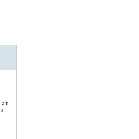
0 qm
uf