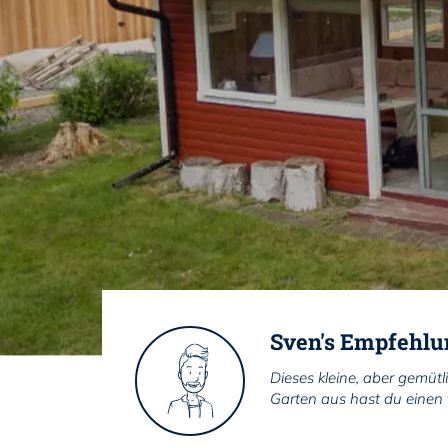
Sven's Empfehlu
Dieses kleine, aber gemütl
Garten aus hast du einen t