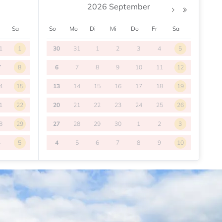
2026 September
Sa
So
Mo
Di
Mi
Do
Fr
Sa
1
1
30
31
1
2
3
4
5
7
8
6
7
8
9
10
11
12
4
15
13
14
15
16
17
18
19
1
22
20
21
22
23
24
25
26
8
29
27
28
29
30
1
2
3
4
5
4
5
6
7
8
9
10