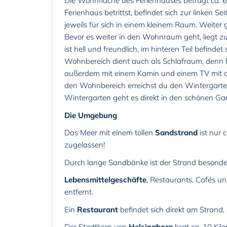
Die Wohnfläche des Ferienhauses beträgt ca. 
Ferienhaus betrittst, befindet sich zur linken
jeweils für sich in einem kleinem Raum. Weiter ge
Bevor es weiter in den Wohnraum geht, liegt z
ist hell und freundlich, im hinteren Teil befinde
Wohnbereich dient auch als Schlafraum, denn hi
außerdem mit einem Kamin und einem TV mit 
den Wohnbereich erreichst du den Wintergarten
Wintergarten geht es direkt in den schönen Gar
Die Umgebung
Das Meer mit einem tollen
Sandstrand
ist nur 
zugelassen!
Durch lange Sandbänke ist der Strand besond
Lebensmittelgeschäfte
, Restaurants, Cafés un
entfernt.
Ein
Restaurant
befindet sich direkt am Strand, 
Der Stadtkern von
Helsingborg
liegt ca. 10 Kil