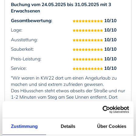
Buchung vom 24.05.2025 bis 31.05.2025 mit 3
Erwachsenen
Gesamtbewertung:
10/10
Lage:
10/10
Ausstattung:
10/10
Sauberkeit:
10/10
Preis-Leistung:
10/10
Service:
10/10
"Wir waren in KW22 dort um einen Angelurlaub zu
machen und sind extrem zufrieden gewesen.
Das Häusschen steht etwas abseits der Straße und nur
1-2 Minuten vom Steg am See Unnen entfernt. Dort
gibt es auch einige gute Stellen, an denen man recht
erfolgreich direkt vom Ufer aus auf Barsche angeln
kann.
Zustimmung
Details
Über Cookies
Die Buchung und Kommunikation lief problemlos und
schnell, und das Haus konnte dank der Beschreibung