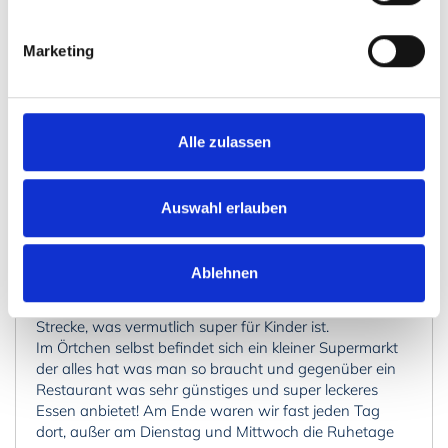
Problem für uns.
Rettungswesten für das Boot konnte man im Ort im
Marketing
Kiosk kostenlos ausleihen, was für uns eine große
Überraschung und ein großes Plus war! Dort bekommt
man auch Angelkarten für den See.
Das Örtchen Unnaryd ist extrem ruhig, es kommen
Alle zulassen
kaum Autos durch und teilweise hört man nicht mal
Tiere, was ein großer Kontrast zur Stadt ist, aus der wir
kamen. Wir konnten die Natur voll genießen und uns
Auswahl erlauben
super erholen. Vom Haus sind es ca 10 Minuten bis
man einen kleinen Strand erreichen kann. Auf diesem
lagen jedoch viel Geäst vom See, was aber auch am
Ablehnen
etwas regnerischen/windigen Wetter liegen kann. Das
Wasser dort ist jedoch sehr flach für eine weitere
Strecke, was vermutlich super für Kinder ist.
Im Örtchen selbst befindet sich ein kleiner Supermarkt
der alles hat was man so braucht und gegenüber ein
Restaurant was sehr günstiges und super leckeres
Essen anbietet! Am Ende waren wir fast jeden Tag
dort, außer am Dienstag und Mittwoch die Ruhetage