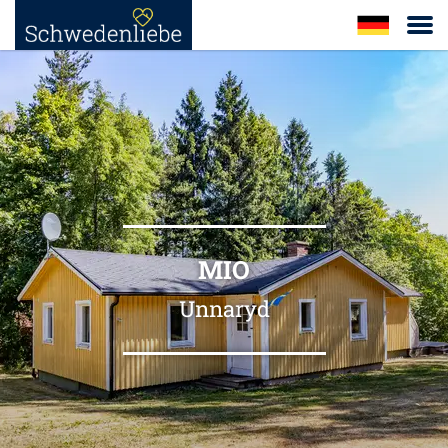
MIO
Unnaryd