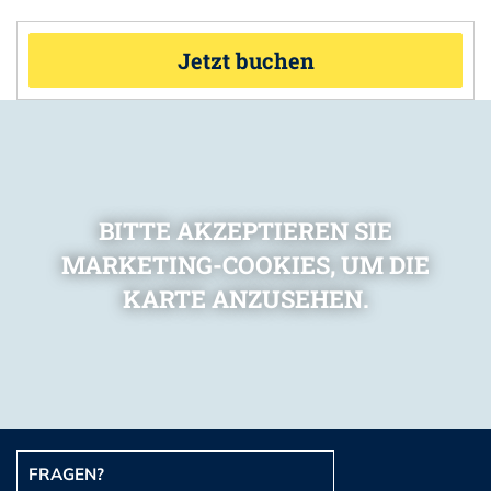
Jetzt buchen
BITTE AKZEPTIEREN SIE
MARKETING-COOKIES, UM DIE
KARTE ANZUSEHEN.
FRAGEN?