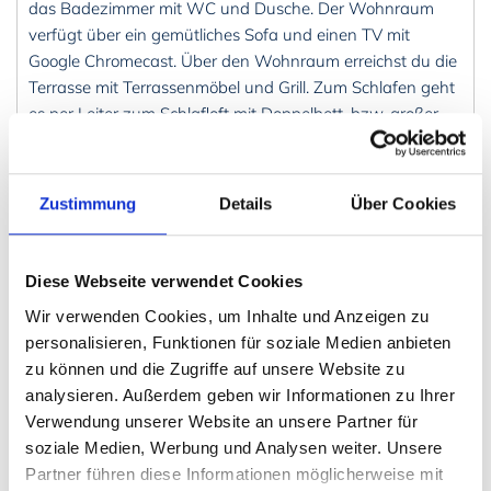
das Badezimmer mit WC und Dusche. Der Wohnraum
verfügt über ein gemütliches Sofa und einen TV mit
Google Chromecast. Über den Wohnraum erreichst du die
Terrasse mit Terrassenmöbel und Grill. Zum Schlafen geht
es per Leiter zum Schlafloft mit Doppelbett, bzw. großer
Matratze. Bitte beachte, dass die Leiter steil ist und es kein
Geländer im Schlafloft gibt.
Die Umgebung
Zustimmung
Details
Über Cookies
Ein
Lebensmittelgeschäft
ist 2,5 Kilometer entfernt.
Der
Badeplatz mit Sandstrand
und Sprungturm ist
Diese Webseite verwendet Cookies
ebenfalls nur ca. 200 Meter entfernt.
Wir verwenden Cookies, um Inhalte und Anzeigen zu
personalisieren, Funktionen für soziale Medien anbieten
Gegenüber des Badeplatzes gibt es einen Campingplatz
zu können und die Zugriffe auf unsere Website zu
mit
Kiosk und Café
.
analysieren. Außerdem geben wir Informationen zu Ihrer
Die Küstenstädte
Kalmar
(ca. 35 Minuten entfernt) und
Verwendung unserer Website an unsere Partner für
Karlskrona
(ca. 50 Minuten entfernt) sind schnell
soziale Medien, Werbung und Analysen weiter. Unsere
erreichbar. Beide Städte haben eine tolle Innenstadt und
Partner führen diese Informationen möglicherweise mit
einige Ausflugsziele.