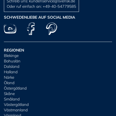
Schreib uns:
kundenservice@svensk.de
Oder ruf einfach an:
+49-40-54779585
SCHWEDENLIEBE AUF SOCIAL MEDIA
REGIONEN
Blekinge
Bohuslän
Dalsland
Halland
Närke
Öland
Östergötland
Skåne
Småland
Västergötland
Västmanland
Värmland