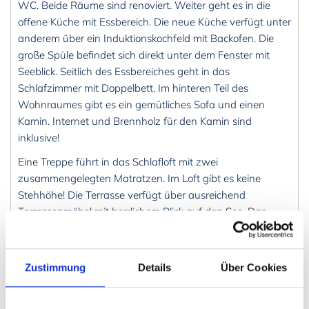
WC. Beide Räume sind renoviert. Weiter geht es in die
offene Küche mit Essbereich. Die neue Küche verfügt unter
anderem über ein Induktionskochfeld mit Backofen. Die
große Spüle befindet sich direkt unter dem Fenster mit
Seeblick. Seitlich des Essbereiches geht in das
Schlafzimmer mit Doppelbett. Im hinteren Teil des
Wohnraumes gibt es ein gemütliches Sofa und einen
Kamin. Internet und Brennholz für den Kamin sind
inklusive!
Eine Treppe führt in das Schlafloft mit zwei
zusammengelegten Matratzen. Im Loft gibt es keine
Stehhöhe! Die Terrasse verfügt über ausreichend
Terrassenmöbel mit herrlichem Blick auf den See. Das
Saunahaus, welches kostenlos genutzt werden kann, liegt
nur wenige Schritte vom Ferienhaus entfernt. Ebenfalls
nur wenige Schritte vom Haus entfernt befindet sich eine
Zustimmung
Details
Über Cookies
Feuerstelle.
Die Umgebung