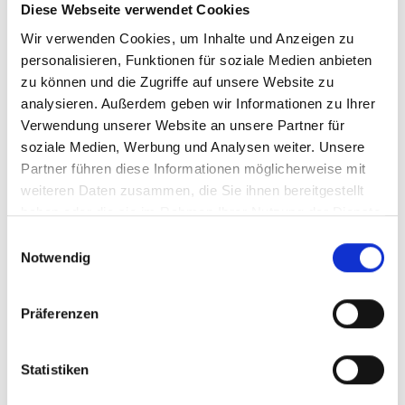
Diese Webseite verwendet Cookies
Lebensmittelgeschäfte
und Gastronomie findest du in
Wir verwenden Cookies, um Inhalte und Anzeigen zu
den Orten Grythyttan (ca. 19 km), Hällefors (ca. 29 km)
personalisieren, Funktionen für soziale Medien anbieten
und Karlskoga (ca. 33 km).
zu können und die Zugriffe auf unsere Website zu
Zum See mit Steg und
Badestelle
sind es nur ca. 35
analysieren. Außerdem geben wir Informationen zu Ihrer
Meter.
Verwendung unserer Website an unsere Partner für
soziale Medien, Werbung und Analysen weiter. Unsere
Die
Heilquelle
Loka Brunn ist ca. 14 Kilometer entfernt.
Partner führen diese Informationen möglicherweise mit
Im Ort Grythyttan gibt es ein
Kochbuchmuseum
und eine
weiteren Daten zusammen, die Sie ihnen bereitgestellt
Außenstelle der Kochuniversität Örebro mit
haben oder die sie im Rahmen Ihrer Nutzung der Dienste
tollem Restaurant im Schwedenpavillion der
gesammelt haben.
Einwilligungsauswahl
Weltaustellung Sevilla!
Notwendig
Die historische
Holzstadt Nora
ist ca. 32 Kilometer
entfernt.
Präferenzen
Statistiken
2 BEWERTUNGEN VON REISENDEN