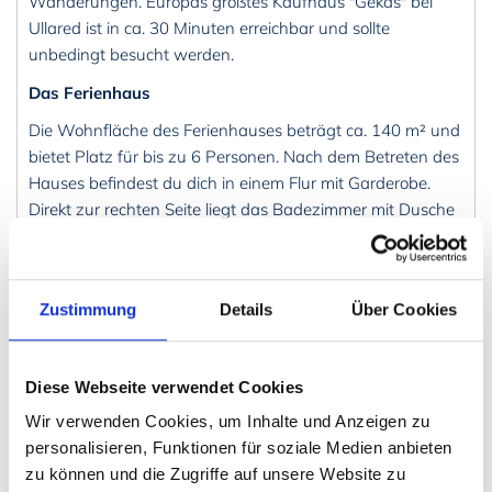
Wanderungen. Europas größtes Kaufhaus "Gekås" bei
Ullared ist in ca. 30 Minuten erreichbar und sollte
unbedingt besucht werden.
Das Ferienhaus
Die Wohnfläche des Ferienhauses beträgt ca. 140 m² und
bietet Platz für bis zu 6 Personen. Nach dem Betreten des
Hauses befindest du dich in einem Flur mit Garderobe.
Direkt zur rechten Seite liegt das Badezimmer mit Dusche
und WC. Im Hinteren Teil des Flures gibt es einen
Hauswirtschbereich mit Waschmaschine, Spüle,
Ablageflächen und einem Eisschrank. Über den Flur geht
Zustimmung
Details
Über Cookies
es dann weiter in die Küche mit Esstisch. Die Küche ist gut
ausgestattet und verfügt unter anderem über ein 4-
Platten Cerankochfeld mit Backofen und eine
Diese Webseite verwendet Cookies
Spülmaschine. Von der Küche aus gelangst du über eine
Terrassentür auf die teilüberdachte Terrasse mit
Wir verwenden Cookies, um Inhalte und Anzeigen zu
ausreichend Terrassenmöbel und einem Gasgrill. Über die
personalisieren, Funktionen für soziale Medien anbieten
Küche erreichst du das Wohnzimmer, als auch einen
zu können und die Zugriffe auf unsere Website zu