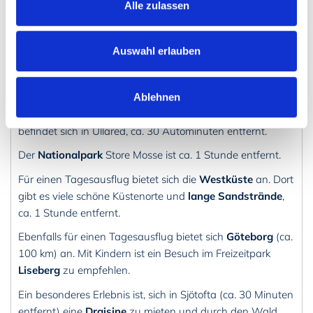
Alle zulassen
Ein öffentllicher
Badeplatz
mit Steg und feinem
Sandstrand
gibt es neben dem Campingplatz am See
Kalvsjön, ca. 1 Kilometer entfernt.
Auswahl erlauben
Im See kann auch
geangelt
werden. Der See beherbergt
Zander, Hecht, Barsch und Aal.
Ablehnen
Das berühmte und größte
Kaufhaus
Europas "Gekås"
befindet sich in Ullared, ca. 30 Autominuten entfernt.
Der
Nationalpark
Store Mosse ist ca. 1 Stunde entfernt.
Für einen Tagesausflug bietet sich die
Westküste
an. Dort
gibt es viele schöne Küstenorte und
lange Sandstrände
,
ca. 1 Stunde entfernt.
Ebenfalls für einen Tagesausflug bietet sich
Göteborg
(ca.
100 km) an. Mit Kindern ist ein Besuch im Freizeitpark
Liseberg
zu empfehlen.
Ein besonderes Erlebnis ist, sich in Sjötofta (ca. 30 Minuten
entfernt) eine
Draisine
zu mieten und durch den Wald,