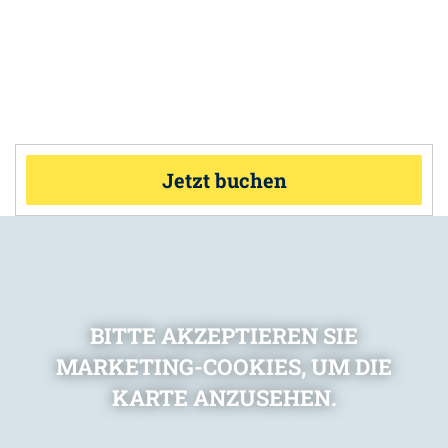
Jetzt buchen
BITTE AKZEPTIEREN SIE
MARKETING-COOKIES, UM DIE
KARTE ANZUSEHEN.