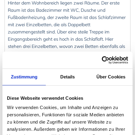
Hinter dem Wohnbereich liegen zwei Räume. Der erste
Raum ist das Badezimmer mit WC, Dusche und
Fußbodenheizung, der zweite Raum ist das Schlafzimmer
mit zwei Einzelbetten, die als Doppelbett
zusammengestellt sind. Über eine steile Treppe im
Eingangsbereich geht es hoch in das Schlafloft. Hier
stehen drei Einzelbetten, wovon zwei Betten ebenfalls als
Doppelbett zusammengestellt sind.
Die Umgebung
Ein
Lebensmittelgeschäft
und Gastronomie gibt es im Ort
Zustimmung
Details
Über Cookies
Löttorp, ca. 5,5 Kilometer entfernt.
Zum See mit
Bade- und Angelmöglichkeit
sind es ca. 400
Diese Webseite verwendet Cookies
Meter.
Wir verwenden Cookies, um Inhalte und Anzeigen zu
Der traumhafte
Sandstrand
"Byrum Strand" ist nur ca. 4
personalisieren, Funktionen für soziale Medien anbieten
Kilometer entfernt.
zu können und die Zugriffe auf unsere Website zu
Ungefähr 30 Minuten entfernt befindet sich der
analysieren. Außerdem geben wir Informationen zu Ihrer
Leuchtturm
"Långe Erik". Er steht am nördlichsten Punkt