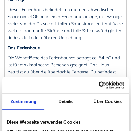
Dieses Ferienhaus befindet sich auf der schwedischen
Sonneninsel Öland in einer Ferienhausanlage, nur wenige
Meter von der Ostsee mit tollem Sandstrand entfernt. Viele
weitere traumhafte Strände und tolle Sehenswürdigkeiten
findest du in der näheren Umgebung!
Das Ferienhaus
Die Wohnfläche des Ferienhauses beträgt ca. 54 m² und
ist für maximal sechs Personen geeignet. Das Haus
betrittst du über die überdachte Terrasse. Du befindest
dich direkt im offenen Wohnbereich, welcher mit einem
Leder-Ecksofa und einem TV ausgestattet ist. Direkt
gegenüber liegt der Essbereich mit Esstisch und die offene
Küchenzeile. Die Küche verfügt über alle üblichen
Zustimmung
Details
Über Cookies
Küchenutensilien, sowie über einen 4-Platten-
Cerankochfeld, eine Mikrowelle und eine Kühl- und
Gefrierkombination. Im hinteren Teil befinden sich zwei
Diese Webseite verwendet Cookies
Schlafzimmer und das Badezimmer. Das erste