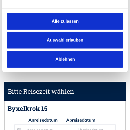
Nur ca. 7 Kilometer nördlich befindet sich der
Leuchtturm
"Långe Erik".
Alle zulassen
Ungefähr eine Autostunde südlich liegt die Ruine des
"Borgholms Slott"
und das königliche Sommerschloss
"Sollidens Slott"
.
Auswahl erlauben
Auf der gesamten Insel findest du während der
Sommersaison zahlreiche
Aktivitätsmöglichkeiten!
Ablehnen
Bitte Reisezeit wählen
Byxelkrok 15
Anreisedatum
Abreisedatum