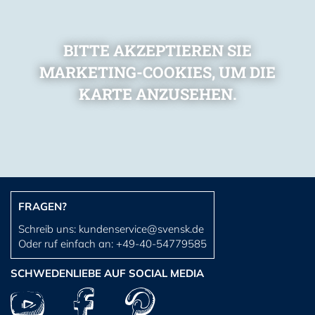
BITTE AKZEPTIEREN SIE
MARKETING-COOKIES, UM DIE
KARTE ANZUSEHEN.
FRAGEN?
Schreib uns:
kundenservice@svensk.de
Oder ruf einfach an:
+49-40-54779585
SCHWEDENLIEBE AUF SOCIAL MEDIA