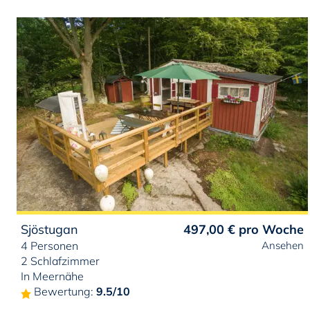
Sjöstugan
497,00 €
pro Woche
4 Personen
Ansehen
2 Schlafzimmer
In Meernähe
Bewertung:
9.5/10