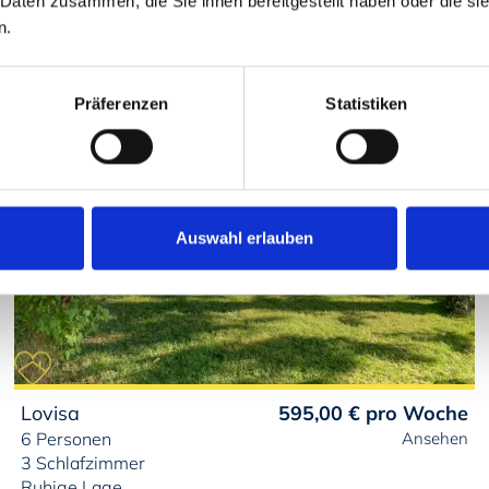
 Daten zusammen, die Sie ihnen bereitgestellt haben oder die s
Bewertung:
9/10
n.
Präferenzen
Statistiken
Auswahl erlauben
Lovisa
595,00 €
pro Woche
6 Personen
Ansehen
3 Schlafzimmer
Ruhige Lage