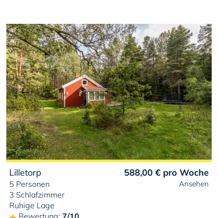
Lilletorp
588,00 €
pro Woche
5 Personen
Ansehen
3 Schlafzimmer
Ruhige Lage
Bewertung:
7/10