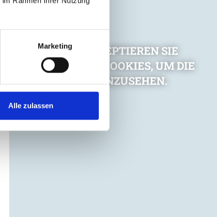
ie im Rahmen Ihrer Nutzung
Marketing
BITTE AKZEPTIEREN SIE
MARKETING-COOKIES, UM DIE
KARTE ANZUSEHEN.
Alle zulassen