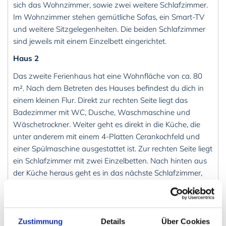
sich das Wohnzimmer, sowie zwei weitere Schlafzimmer.
Im Wohnzimmer stehen gemütliche Sofas, ein Smart-TV
und weitere Sitzgelegenheiten. Die beiden Schlafzimmer
sind jeweils mit einem Einzelbett eingerichtet.
Haus 2
Das zweite Ferienhaus hat eine Wohnfläche von ca. 80
m². Nach dem Betreten des Hauses befindest du dich in
einem kleinen Flur. Direkt zur rechten Seite liegt das
Badezimmer mit WC, Dusche, Waschmaschine und
Wäschetrockner. Weiter geht es direkt in die Küche, die
unter anderem mit einem 4-Platten Cerankochfeld und
einer Spülmaschine ausgestattet ist. Zur rechten Seite liegt
ein Schlafzimmer mit zwei Einzelbetten. Nach hinten aus
der Küche heraus geht es in das nächste Schlafzimmer,
ebenfalls mit zwei Einzelbetten, sowie in das
Wohnzimmer mit Essbereich. Das gemütliche
Wohnzimmer ist mit einen Sofa, Schwingstühlen und
einem TV mit deutschen Programmen eingerichtet. Dazu
Zustimmung
Details
Über Cookies