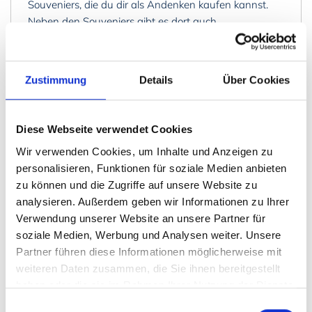
Souveniers, die du dir als Andenken kaufen kannst.
Neben den Souveniers gibt es dort auch
Erfrischungsgetränke und Eis.
Grillhaus
Zustimmung
Details
Über Cookies
Während der Hochsaison wird in dem großen
Grillhaus vor dem Elchpark zwischen 11:00 Uhr und
15:00 Uhr gegrillt. Auf dem Speiseplan stehen
Diese Webseite verwendet Cookies
regionale und/oder Bioprodukte aus der Region. Unter
Wir verwenden Cookies, um Inhalte und Anzeigen zu
anderem werden gegrillte
Elchwurst
, Elchhamburger
personalisieren, Funktionen für soziale Medien anbieten
und Elchpizza serviert. Auch frische Waffeln mit
zu können und die Zugriffe auf unsere Website zu
Marmelade werden angeboten.
analysieren. Außerdem geben wir Informationen zu Ihrer
Wenn du zu einem anderen Zeitpunkt, oder mit
Verwendung unserer Website an unsere Partner für
größeren Gruppen grillen möchtest, kannst du dies mit
soziale Medien, Werbung und Analysen weiter. Unsere
dem Parkbesitzer absprechen. Es dürfen jedoch nur
Partner führen diese Informationen möglicherweise mit
Produkte gegrillt werden, die im Elchpark-Shop
weiteren Daten zusammen, die Sie ihnen bereitgestellt
gekauft wurden - oder selbst gefangener Fisch am
haben oder die sie im Rahmen Ihrer Nutzung der Dienste
angrenzenden Teich.
gesammelt haben.
Einwilligungsauswahl