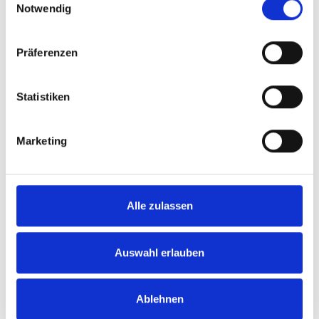
Angeln
Notwendig
Direkt neben dem Grillhaus befindet sich ein Teich mit
Regenbogenforellen. Eine Angelkarte für diesen Teich
Präferenzen
kostet 150 SEK pro Person und beinhaltet maximal
zwei gefangene Fische. Wenn du Glück hast und eine
Statistiken
Regenbogenforelle
fängst, kannst die diese direkt im
Grillhaus grillen. Gewürze kannst du bei Bedarf im
Elchpark-Shop kaufen.
Marketing
Alle zulassen
Auswahl erlauben
Ablehnen