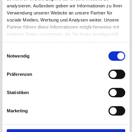
Kinder geeignet. Nach dem Betreten des Hauses befindest
analysieren. Außerdem geben wir Informationen zu Ihrer
du dich in einem kleinen Flur. Direkt zur rechten Seite geht
Verwendung unserer Website an unsere Partner für
es per Treppe in die obere Etage. Weiter hinein
soziale Medien, Werbung und Analysen weiter. Unsere
liegen rechts der Zugang zum Keller und das Gäste-WC.
Partner führen diese Informationen möglicherweise mit
Danach gelangst du in das Esszimmer und von dort aus
weiteren Daten zusammen, die Sie ihnen bereitgestellt
in alle anderen Räume des Erdgeschosses. An das
haben oder die sie im Rahmen Ihrer Nutzung der Dienste
Esszimmer schließen sich die Küche, das erste
gesammelt haben.
Einwilligungsauswahl
Schlafzimmer und das Wohnzimmer mit einem weiteren
Notwendig
Essbereich an. Die Küche ist gut ausgestattet und verfügt
unter anderem über ein 4-Platten Cerankochfeld und eine
Spülmaschine. In der Küche gibt es zudem einen Zugang
Präferenzen
zur Terrasse. Neben der Küche befindet sich das erste
Schlafzimmer mit einem Doppelbett. Über dieses
Statistiken
Schlafzimmer erreichst du auch den beheizbaren
Wintergarten. Der Wohnbereich ist mit zwei gemütlichen
Sofas und einem TV mit deutschen Programmen
Marketing
eingerichtet. Dazu gibt es vor dem Wohnbereich einen
weiteren Esstisch und ein Klavier.