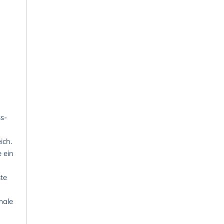
s-
ich.
 ein
ste
male