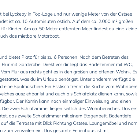
t bei Lyckeby in Top-Lage und nur wenige Meter von der Ostsee
ndet ist ca. 10 Autominuten östlich. Auf dem ca. 2.000 m² großen
für Kinder. Am ca. 50 Meter entfernten Meer findest du eine kleine
auch das mietbare Motorboot.
nd bietet Platz für bis zu 6 Personen. Nach dem Betreten des
 Flur mit Garderobe. Direkt vor dir liegt das Badezimmer mit WC,
om Flur aus rechts geht es in den großen und offenen Wohn-, Es
gestattet, was du im Urlaub benötigst. Unter anderem verfügt die
nd eine Spülmaschine. Ein Esstisch trennt die Küche vom Wohnbere
elches ausziehbar ist und auch als Schlafplatz dienen kann, sowie
erfügbar. Der Kamin kann nach einmaliger Einweisung und einen
 Die zwei Schlafzimmer liegen seitlich des Wohnbereiches. Das er
htet, das zweite Schlafzimmer mit einem Etagenbett. Bodentiefe
 auf die Terrasse mit Blick Richtung Ostsee. Loungemöbel und nor
den zum verweilen ein. Das gesamte Ferienhaus ist mit