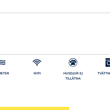
METER
WIFI
HUSDJUR EJ
TVÄTTM
TILLÅTNA